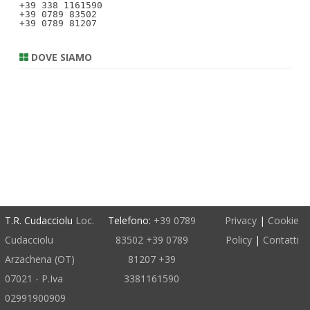
+39 338 1161590

+39 0789 83502

+39 0789 81207
DOVE SIAMO
T.R. Cudacciolu
Loc.
Telefono:
+39 0789
Privacy
|
Cookie
Cudacciolu
83502
+39 0789
Policy
|
Contatti
Arzachena (OT)
81207
+39
07021 - P.Iva
3381161590
02991900909